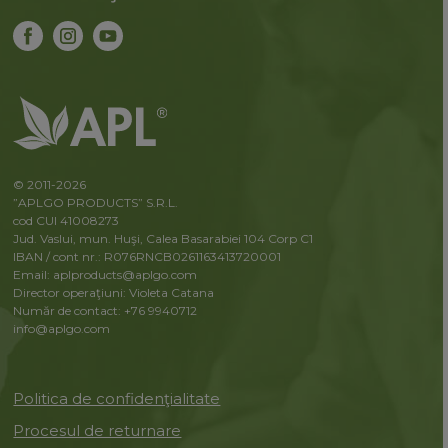
© 2011-2026
”APLGO PRODUCTS” S.R.L.
cod CUI 41008273
Jud. Vaslui, mun. Huşi, Calea Basarabiei 104 Corp C1
IBAN / cont nr.: R076RNCB0261163413720001
Email: aplproducts@aplgo.com
Director operaţiuni: Violeta Сatana
Număr de contact: +76 9940712
info@aplgo.com
Politica de confidenţialitate
Procesul de returnare