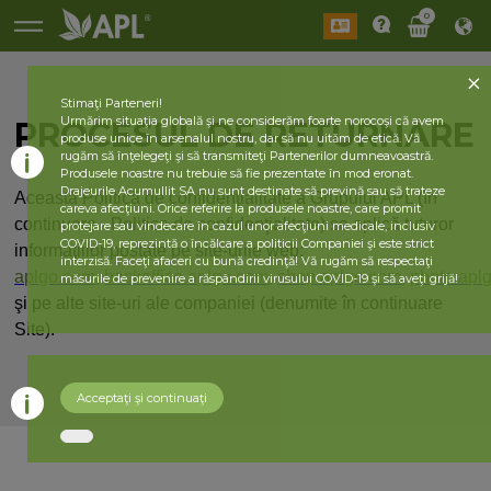
0
Stimaţi Parteneri!
Urmărim situaţia globală şi ne considerăm foarte norocoşi că avem
PROCESUL DE RETURNARE
produse unice în arsenalul nostru, dar să nu uităm de etică. Vă
rugăm să înţelegeţi şi să transmiteţi Partenerilor dumneavoastră.
Produsele noastre nu trebuie să fie prezentate în mod eronat.
Drajeurile Acumullit SA nu sunt destinate să prevină sau să trateze
Această Politică de confidenţialitate a Grupului APL (în
careva afecţiuni. Orice referire la produsele noastre, care promit
continuare - Politica de confidenţialitate) se aplică tuturor
protejare sau vindecare în cazul unor afecţiuni medicale, inclusiv
COVID-19, reprezintă o încălcare a politicii Companiei şi este strict
informaţiilor postate pe site-urile web:
interzisă. Faceţi afaceri cu bună credinţă! Vă rugăm să respectaţi
aplgo.com
,
backoffice.aplgo.com
,
shop.aplgo.com
,
photo.apl
măsurile de prevenire a răspândirii virusului COVID-19 şi să aveţi grijă!
şi pe alte site-uri ale companiei (denumite în continuare
Site).
Acceptaţi şi continuaţi