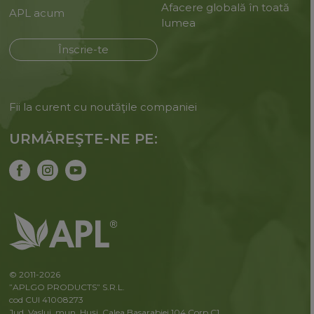
Afacere globală în toată
APL acum
lumea
Înscrie-te
Fii la curent cu noutăţile companiei
URMĂREŞTE-NE PE:
© 2011-2026
”APLGO PRODUCTS” S.R.L.
cod CUI 41008273
Jud. Vaslui, mun. Huşi, Calea Basarabiei 104 Corp C1