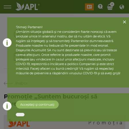
0
Stimaţi Parteneri!
Urmărim situaţia globală şi ne considerăm foarte norocoşi că avem
Active
produse unice în arsenalul nostru, dar să nu uităm de etică. Vă
rugăm să înţelegeţi şi să transmiteţi Partenerilor dumneavoastră.
Produsele noastre nu trebuie să fie prezentate în mod eronat.
Drajeurile Acumullit SA nu sunt destinate să prevină sau să trateze
Istorie
careva afecţiuni. Orice referire la produsele noastre, care promit
2026 nul
2025 nul
protejare sau vindecare în cazul unor afecţiuni medicale, inclusiv
COVID-19, reprezintă o încălcare a politicii Companiei şi este strict
interzisă. Faceţi afaceri cu bună credinţă! Vă rugăm să respectaţi
măsurile de prevenire a răspândirii virusului COVID-19 şi să aveţi grijă!
înapoi
Promoție „Suntem bucuroși să
revenim”
Acceptaţi şi continuaţi