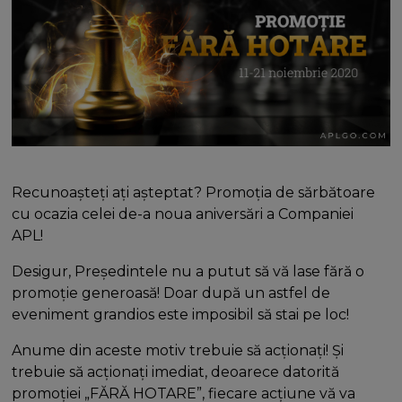
Recunoașteți ați așteptat? Promoția de sărbătoare
cu ocazia celei de-a noua aniversări a Companiei
APL!
Desigur, Președintele nu a putut să vă lase fără o
promoție generoasă! Doar după un astfel de
eveniment grandios este imposibil să stai pe loc!
Anume din aceste motiv trebuie să acționați! Și
trebuie să acționați imediat, deoarece datorită
promoției „FĂRĂ HOTARE”, fiecare acțiune vă va