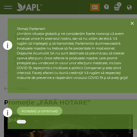
0
Stimaţi Parteneri!
Urmărim situaţia globală şi ne considerăm foarte norocoşi că avem
Active
produse unice în arsenalul nostru, dar să nu uităm de etică. Vă
rugăm să înţelegeţi şi să transmiteţi Partenerilor dumneavoastră.
Produsele noastre nu trebuie să fie prezentate în mod eronat.
Drajeurile Acumullit SA nu sunt destinate să prevină sau să trateze
Istorie
careva afecţiuni. Orice referire la produsele noastre, care promit
2026 nul
2025 nul
protejare sau vindecare în cazul unor afecţiuni medicale, inclusiv
COVID-19, reprezintă o încălcare a politicii Companiei şi este strict
interzisă. Faceţi afaceri cu bună credinţă! Vă rugăm să respectaţi
măsurile de prevenire a răspândirii virusului COVID-19 şi să aveţi grijă!
înapoi
Promoție „FĂRĂ HOTARE”
Acceptaţi şi continuaţi