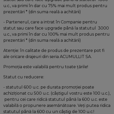
u.c., va primi în dar cu 75% mai mult produs pentru
prezentări * (din suma reală a achitării)
- Partenerul, care a intrat în Companie pentru
statut sau care face upgrade până la statutul ​ 3000
u.c., va primi în dar cu 100% mai mult produs pentru
prezentări * (din suma reală a achitării)
Atenție: în calitate de produs de prezentare pot fi
ale oricare drajeuri din seria ACUMULLIT SA.
Promoția este valabilă pentru toate țările!
Statut cu reducere:
- statutul 600 u.c. pe durata promoției poate
achiziționat cu 500 u.c. (câștigul vostru este 100 u.c.),
pentru cei care ridică statutul până la 600 u.c. este
valabilă o propunere asemănătoare. Veți putea ridica
statutul până la 600 cu un câștig de 100 u.c.!