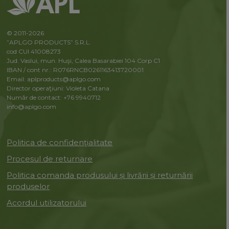
© 2011-2026
”APLGO PRODUCTS” S.R.L.
cod CUI 41008273
Jud. Vaslui, mun. Huşi, Calea Basarabiei 104 Corp C1
IBAN / cont nr.: R076RNCB0261163413720001
Email: aplproducts@aplgo.com
Director operaţiuni: Violeta Сatana
Număr de contact: +76 9940712
info@aplgo.com
Politica de confidenţialitate
Procesul de returnare
Politica comanda produsului și livrării și returnării
produselor
Acordul utilizatorului